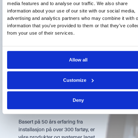
media features and to analyse our traffic. We also share
information about your use of our site with our social media,
advertising and analytics partners who may combine it with o
information that you’ve provided to them or that they’ve colle
from your use of their services.
MARITIM
Allow all
Vår maritime divisjon, med 300
ansatte i Norge og Polen, leverer
Customize
hele spekteret av skipselektriske
produkt, system, installasjon og
tjenester på tvers av
Deny
fartøysegmenter.
Basert på 50 års erfaring fra
installasjon på over 300 fartøy, er
våre produkter og systemer laget