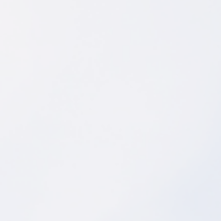
E-post
Tilleggsinformasjon
Jeg godtar
personvernerklæringen