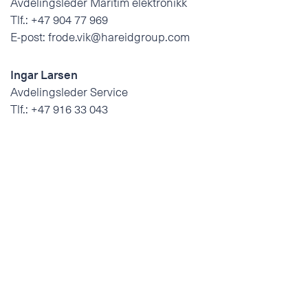
Avdelingsleder Maritim elektronikk
Tlf.:
+47 904 77 969
E-post:
frode.vik@hareidgroup.com
Ingar Larsen
Avdelingsleder Service
Tlf.:
+47 916 33 043
E-post:
ingar.larsen@hareidgroup.com
Tor Egil Rise
Avdelingsleder Teknisk avdeling
Tlf.:
+47 906 72 603
E-post:
tor.egil.rise@hareidgroup.com
Knut Olav Naustenget
Lagersjef
Tlf.:
+47 926 38 320
E-post:
knut.naustenget@hareidgroup.com