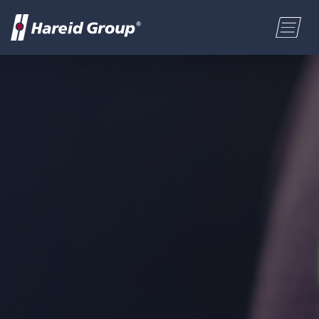
BYGG OG INDUSTRI
Velg område
MARITIM
Fornavn
HANDEL
Etternavn
OM OSS
Postnummer
ENGLISH
Adresse
NORSK BOKMÅL
Telefon
POLSKI