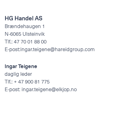
HG Handel AS
Brændehaugen 1
N-6065 Ulsteinvik
Tlf.:
47 70 01 88 00
E-post:
ingar.teigene@hareidgroup.com
Ingar Teigene
daglig leder
Tlf.:
+ 47 900 81 775
E-post:
ingar.teigene@elkjop.no