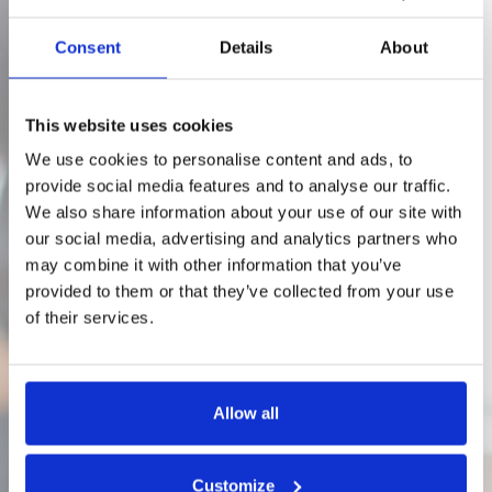
Consent
Details
About
This website uses cookies
We use cookies to personalise content and ads, to
provide social media features and to analyse our traffic.
We also share information about your use of our site with
our social media, advertising and analytics partners who
may combine it with other information that you’ve
provided to them or that they’ve collected from your use
of their services.
OM OSS
Allow all
Hareid Group er leverandør av
Customize
elektriske produkter og tjenester