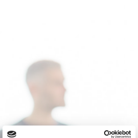
E-post
Tilleggsinformasjon
Jeg godtar
personvernerklæringen