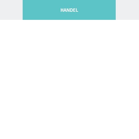
HANDEL
HG HANDEL AS, 100%
ULSTEINVIK / ØRSTA / VOLDA /
ÅLESUND / MOLDE, NORGE
MARITIM
HG TEKNIKK AS, 100%
HAREID, NORGE
HG SOLUTIONS SP.ZO.O., 60%