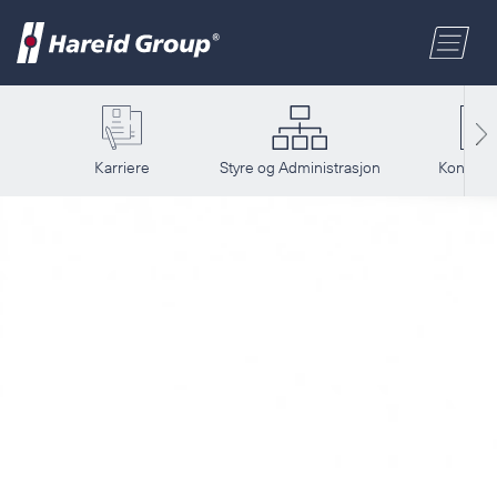
BYGG OG INDUSTRI
Velg område
MARITIM
Fornavn
Karriere
Styre og Administrasjon
Kontakt 
HANDEL
Etternavn
OM OSS
Postnummer
ENGLISH
Adresse
NORSK BOKMÅL
Telefon
POLSKI