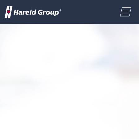
BYGG OG INDUSTRI
Velg område
MARITIM
Fornavn
HANDEL
Etternavn
OM OSS
Postnummer
ENGLISH
Adresse
NORSK BOKMÅL
Telefon
POLSKI