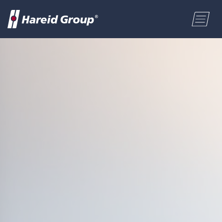
BYGG OG INDUSTRI
Velg område
MARITIM
Fornavn
HANDEL
Etternavn
OM OSS
Postnummer
ENGLISH
Adresse
NORSK BOKMÅL
Telefon
POLSKI