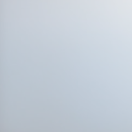
E-post
Tilleggsinformasjon
Jeg godtar
personvernerklæringen