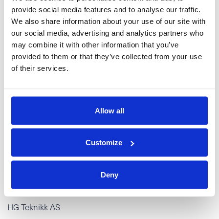
En allsidig og selvstendig jobb i et motiverende miljø
provide social media features and to analyse our traffic.
We also share information about your use of our site with
our social media, advertising and analytics partners who
Søknadsfrist 15.06.2025, søknader behandles
may combine it with other information that you’ve
fortløpende.
provided to them or that they’ve collected from your use
of their services.
Allow all
Har du spørsmål om stillingen? Ta gjerne kontakt med
oss! Send inn din søknad til:
jobb@hareidgroup.com
Customize
Tor Marthin Sørli
Deny
daglig leder
HG Teknikk AS