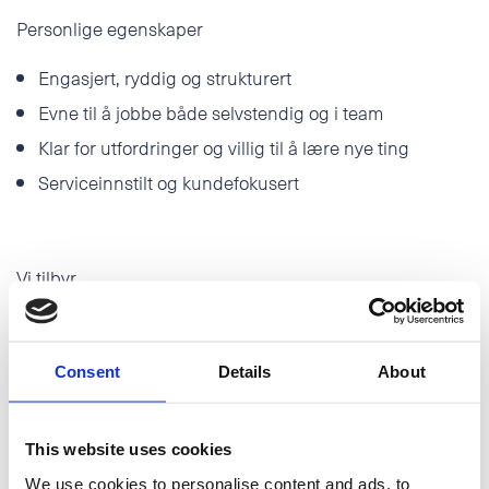
Personlige egenskaper
Engasjert, ryddig og strukturert
Evne til å jobbe både selvstendig og i team
Klar for utfordringer og villig til å lære nye ting
Serviceinnstilt og kundefokusert
Vi tilbyr
Konkurransedyktig lønn
Et godt arbeidsmiljø med dyktige og hyggelige
Consent
Details
About
kollegaer
Gode muligheter for faglig utvikling
This website uses cookies
Gode pensjons- og forsikringsordninger
We use cookies to personalise content and ads, to