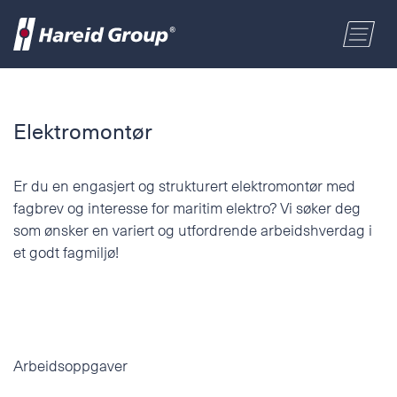
BYGG OG INDUSTRI
Velg område
Elektromontør
MARITIM
Fornavn
Er du en engasjert og strukturert elektromontør med
fagbrev og interesse for maritim elektro? Vi søker deg
HANDEL
som ønsker en variert og utfordrende arbeidshverdag i
Etternavn
et godt fagmiljø!
OM OSS
Postnummer
ENGLISH
Adresse
Arbeidsoppgaver
NORSK BOKMÅL