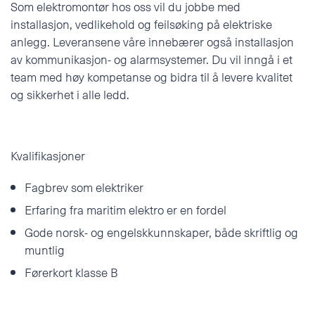
Som elektromontør hos oss vil du jobbe med
Telefon
installasjon, vedlikehold og feilsøking på elektriske
POLSKI
anlegg. Leveransene våre innebærer også installasjon
av kommunikasjon- og alarmsystemer. Du vil inngå i et
E-post
team med høy kompetanse og bidra til å levere kvalitet
og sikkerhet i alle ledd.
Tilleggsinformasjon
Kvalifikasjoner
Fagbrev som elektriker
Erfaring fra maritim elektro er en fordel
Gode norsk- og engelskkunnskaper, både skriftlig og
muntlig
Førerkort klasse B
Jeg godtar
personvernerklæringen