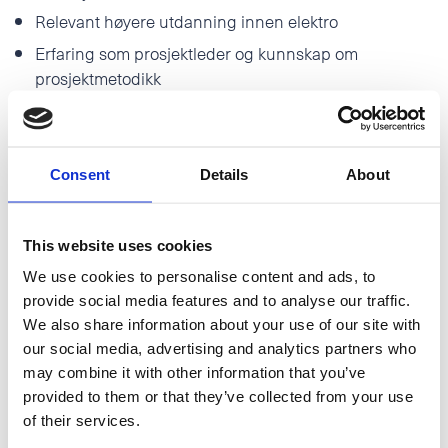
Relevant høyere utdanning innen elektro
Erfaring som prosjektleder og kunnskap om
prosjektmetodikk
God teknisk forståelse innen elektrofag og god
kjennskap til bransjen
God økonomiforståelse og gode kunnskaper innen IT
Consent
Details
About
Gode kommunikasjons- og lederegenskaper
This website uses cookies
Vi tilbyr:
We use cookies to personalise content and ads, to
provide social media features and to analyse our traffic.
Ansvar for spennende maritime prosjekter
We also share information about your use of our site with
Et sterkt fagmiljø og solide ressurser i ryggen
our social media, advertising and analytics partners who
Gode muligheter for personlig og faglig utvikling
may combine it with other information that you’ve
provided to them or that they’ve collected from your use
Konkurransedyktige betingelser og et godt
of their services.
arbeidsmiljø