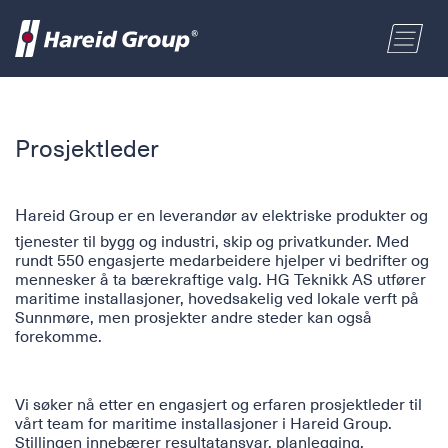
BYGG OG INDUSTRI
Velg område
Prosjektleder
MARITIM
Fornavn
H
areid Group er en leverandør av elektriske produkter og
HANDEL
tjenester til bygg og industri, skip og privatkunder. Med
rundt 550 engasjerte medarbeidere hjelper vi bedrifter og
Etternavn
mennesker å ta bærekraftige valg. HG Teknikk AS utfører
maritime installasjoner, hovedsakelig ved lokale verft på
OM OSS
Sunnmøre, men prosjekter andre steder kan også
Postnummer
forekomme.
ENGLISH
Adresse
Vi søker nå etter en engasjert og erfaren prosjektleder til
vårt team for maritime installasjoner i Hareid Group.
NORSK BOKMÅL
Stillingen innebærer resultatansvar, planlegging,