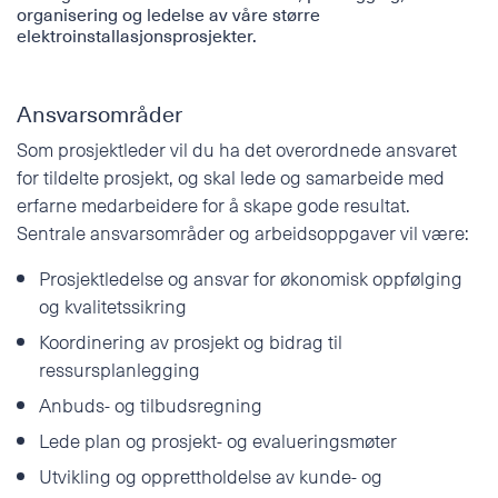
organisering og ledelse av våre større
Telefon
elektroinstallasjonsprosjekter.
POLSKI
E-post
Ansvarsområder
Som prosjektleder vil du ha det overordnede ansvaret
for tildelte prosjekt, og skal lede og samarbeide med
Tilleggsinformasjon
erfarne medarbeidere for å skape gode resultat.
Sentrale ansvarsområder og arbeidsoppgaver vil være:
Prosjektledelse og ansvar for økonomisk oppfølging
og kvalitetssikring
Koordinering av prosjekt og bidrag til
ressursplanlegging
Anbuds- og tilbudsregning
Lede plan og prosjekt- og evalueringsmøter
Utvikling og opprettholdelse av kunde- og
Jeg godtar
personvernerklæringen