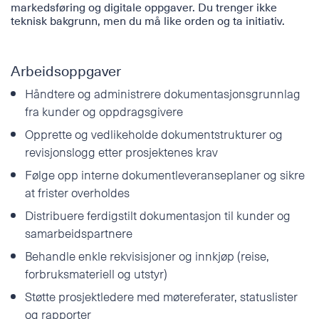
markedsføring og digitale oppgaver. Du trenger ikke
Telefon
teknisk bakgrunn, men du må like orden og ta initiativ.
POLSKI
Arbeidsoppgaver
E-post
Håndtere og administrere dokumentasjonsgrunnlag
fra kunder og oppdragsgivere
Tilleggsinformasjon
Opprette og vedlikeholde dokumentstrukturer og
revisjonslogg etter prosjektenes krav
Følge opp interne dokumentleveranseplaner og sikre
at frister overholdes
Distribuere ferdigstilt dokumentasjon til kunder og
samarbeidspartnere
Behandle enkle rekvisisjoner og innkjøp (reise,
forbruksmateriell og utstyr)
Støtte prosjektledere med møtereferater, statuslister
og rapporter
Jeg godtar
personvernerklæringen