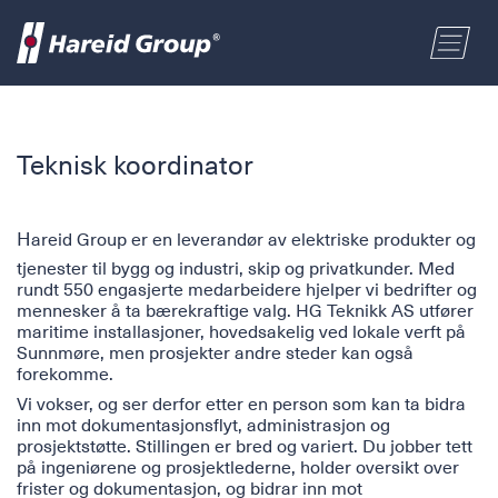
BYGG OG INDUSTRI
Velg område
Teknisk koordinator
MARITIM
Fornavn
H
areid Group er en leverandør av elektriske produkter og
HANDEL
tjenester til bygg og industri, skip og privatkunder. Med
rundt 550 engasjerte medarbeidere hjelper vi bedrifter og
Etternavn
mennesker å ta bærekraftige valg. HG Teknikk AS utfører
maritime installasjoner, hovedsakelig ved lokale verft på
OM OSS
Sunnmøre, men prosjekter andre steder kan også
Postnummer
forekomme.
ENGLISH
Vi vokser, og ser derfor etter en person som kan ta bidra
inn mot dokumentasjonsflyt, administrasjon og
prosjektstøtte. Stillingen er bred og variert. Du jobber tett
Adresse
på ingeniørene og prosjektlederne, holder oversikt over
NORSK BOKMÅL
frister og dokumentasjon, og bidrar inn mot