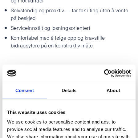
og mot kunder
Selvstendig og proaktiv — tar tak i ting uten å vente
på beskjed
Serviceinnstilt og løsningsorientert
Komfortabel med å følge opp og kravstille
bidragsytere på en konstruktiv måte
Kvalifikasjoner:
Relevant utdanning innen administrasjon,
prosjektfag, markedsføring eller tilsvarende. Erfaring
Consent
Details
About
kan kompensere for utdanning
Gode digitale ferdigheter
This website uses cookies
Flytende norsk, skriftlig og muntlig
We use cookies to personalise content and ads, to
Erfaring med dokumenthåndtering eller
provide social media features and to analyse our traffic.
prosjektadministrasjon
We also share information about your use of our site with