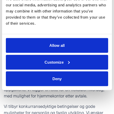
our social media, advertising and analytics partners who
may combine it with other information that you’ve
Vi tilbyr:
provided to them or that they’ve collected from your use
of their services.
En selvstendig og variert rolle — ingen dager er helt
like
Treningsrom og gode sosiale ordninger
Allow all
Korte beslutningsveier og et uformelt arbeidsmiljø
Konkurransedyktig lønn etter avtale
Customize
Du får fast arbeidsplass ved vårt kontor på Hareid, med
Deny
dyktige kolleger og tett faglig samarbeid på tvers av
oppgavene. Vi legger til rette for en fleksibel hverdag,
med mulighet for hjemmekontor etter avtale.
Vi tilbyr konkurransedyktige betingelser og gode
muligheter for personlig og faglig utvikling. Vi ønsker