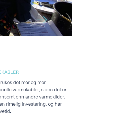
🡢
EKABLER
brukes det mer og mer
onelle varmekabler, siden det er
nnsomt enn andre varmekilder.
en rimelig investering, og har
vetid.