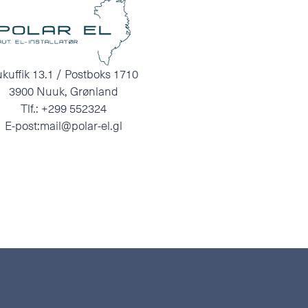
kuffik 13.1 / Postboks 1710
3900 Nuuk, Grønland
Tlf.:
+299 552324
E-post:
mail@polar-el.gl