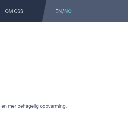
OM OSS
EN
/
NO
ir en mer behagelig oppvarming.