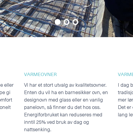
VARMEOVNER
VARM
e eller
Vi har et stort utvalg av kvalitetsovner.
I dag 
pe gi
Enten du vil ha en barnesikker ovn, en
tradisj
omfort
designovn med glass eller en vanlig
mer lø
jonelt
panelovn, så finner du det hos oss.
Det er 
Energiforbruket kan reduseres med
lang le
inntil 25% ved bruk av dag og
nattsenking.