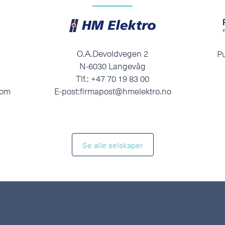
O.A.Devoldvegen 2
Pu
N-6030 Langevåg
Tlf.:
+47 70 19 83 00
com
E-post:
firmapost@hmelektro.no
Se alle selskaper