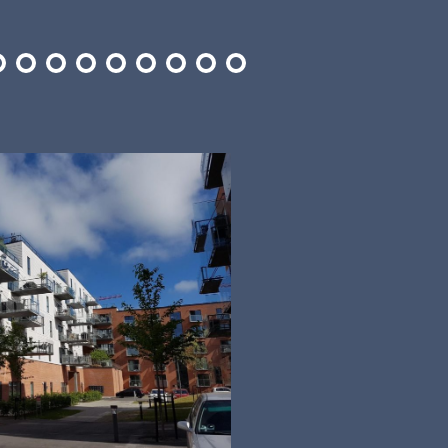
2
3
4
5
6
7
8
9
10
🡢