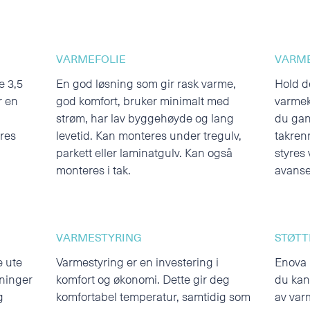
VARMEFOLIE
VARME
e 3,5
En god løsning som gir rask varme,
Hold d
r en
god komfort, bruker minimalt med
varmek
strøm, har lav byggehøyde og lang
du gan
eres
levetid. Kan monteres under tregulv,
takrenn
parkett eller laminatgulv. Kan også
styres
monteres i tak.
avanse
VARMESTYRING
STØTT
e ute
Varmestyring er en investering i
Enova 
sninger
komfort og økonomi. Dette gir deg
du kan
g
komfortabel temperatur, samtidig som
av var