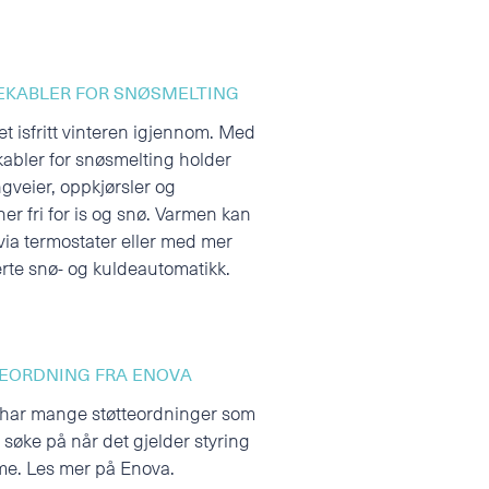
KABLER FOR SNØSMELTING
et isfritt vinteren igjennom. Med
abler for snøsmelting holder
gveier, oppkjørsler og
er fri for is og snø. Varmen kan
 via termostater eller med mer
rte snø- og kuldeautomatikk.
EORDNING FRA ENOVA
har mange støtteordninger som
 søke på når det gjelder styring
me. Les mer på
Enova
.