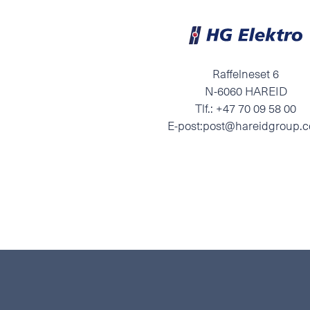
Raffelneset 6
N-6060 HAREID
Tlf.:
+47 70 09 58 00
E-post:
post@hareidgroup.