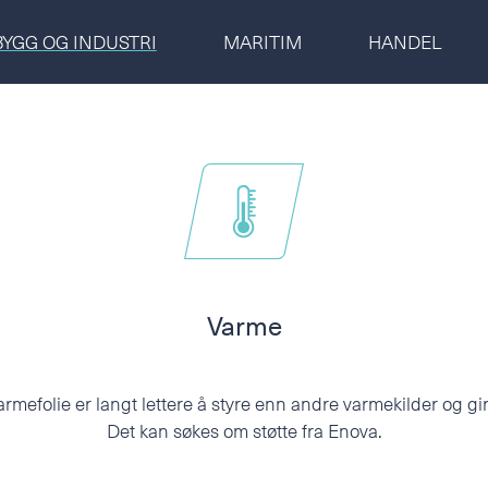
BYGG OG INDUSTRI
MARITIM
HANDEL
BYGG OG INDUSTRI
Velg område
MARITIM
Fornavn
Etternavn
HANDEL
Postnummer
Adresse
Varme
OM OSS
Telefon
E-post
rmefolie er langt lettere å styre enn andre varmekilder og g
Det kan søkes om støtte fra
Enova
.
Tilleggsinformasjon