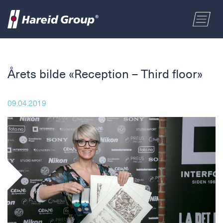
BYGG OG INDUSTRI
Velg område
Årets bilde «Reception – Third floor»
MARITIM
Fornavn
09.04.2019
HANDEL
Etternavn
OM OSS
Postnummer
ENGLISH
Adresse
NORSK BOKMÅL