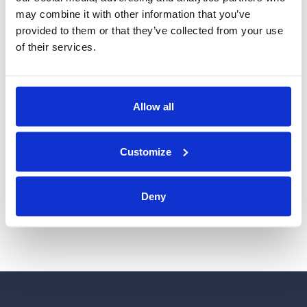
may combine it with other information that you’ve
2020
provided to them or that they’ve collected from your use
Vi satser på lærlinger – også i tøffe tider!
of their services.
2019
Allow all
Hareid Group er Tussa sin første plusskunde på
solstrøm!
Customize
Årets bilde "Reception - Third floor"
Kundekveld 26. mars
Deny