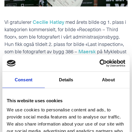
Telefon
POLSKI
Vi gratulerer
Cecilie Hatløy
med årets bilde og 1. plass i
E-post
kategorien kommersielt, for bilde «Reception – Third
floor», som ble fotografert i vårt administrasjonsbygg.
Hun fikk også tildelt 2. plass for bilde «Last inspection»,
Tilleggsinformasjon
som ble fotografert av bygg 386 –
Maersk
på Myklebust
Verft, på oppdrag for Hareid Group!
Kåringa skjedde under
Landskonkurransen, Norges
Fotografforbund
Consent
Details
About
This website uses cookies
We use cookies to personalise content and ads, to
provide social media features and to analyse our traffic.
NYHETER
We also share information about your use of our site with
Jeg godtar
personvernerklæringen
our social media, advertising and analytics partners who