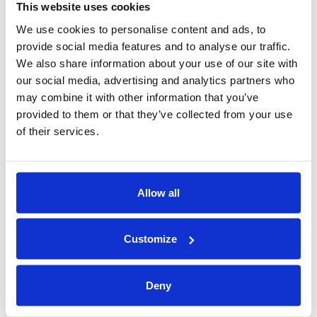
This website uses cookies
Alle hadde oppstart 18. august, og vi ønsker alle
We use cookies to personalise content and ads, to
sammen hjertelig velkommen og lykke til!
provide social media features and to analyse our traffic.
We also share information about your use of our site with
our social media, advertising and analytics partners who
may combine it with other information that you’ve
provided to them or that they’ve collected from your use
of their services.
NYHETER
2020
Allow all
Vi satser på lærlinger – også i tøffe tider!
Customize
2019
Hareid Group er Tussa sin første plusskunde på
Deny
solstrøm!