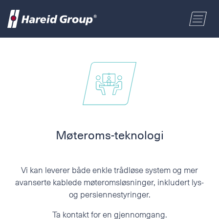
BYGG OG INDUSTRI
Velg område
MARITIM
Fornavn
HANDEL
Etternavn
Møteroms-teknologi
OM OSS
Postnummer
Vi kan leverer både enkle trådløse system og mer
ENGLISH
avanserte kablede møteromsløsninger, inkludert lys-
og persiennestyringer.
Adresse
NORSK BOKMÅL
Ta kontakt for en gjennomgang.