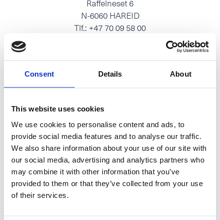
Raffelneset 6
N-6060 HAREID
Tlf.:
+47 70 09 58 00
E-post:
post@hareidgroup.com
Consent
Details
About
This website uses cookies
O.A.Devoldvegen 2
We use cookies to personalise content and ads, to
N-6030 Langevåg
provide social media features and to analyse our traffic.
Tlf.:
+47 70 19 83 00
We also share information about your use of our site with
E-post:
firmapost@hmelektro.no
our social media, advertising and analytics partners who
may combine it with other information that you’ve
provided to them or that they’ve collected from your use
of their services.