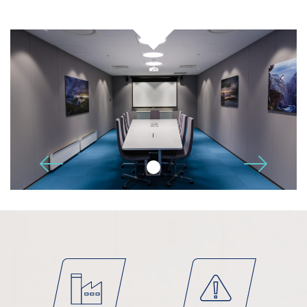
Telefon
POLSKI
E-post
Tilleggsinformasjon
🡢
🡠
Jeg godtar
personvernerklæringen