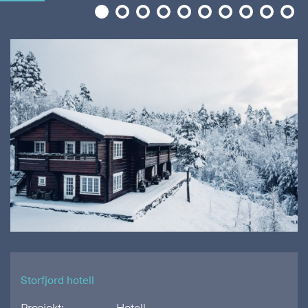
1
2
3
4
5
6
7
8
9
10
Storfjord hotell
Prosjekt:
Hotell