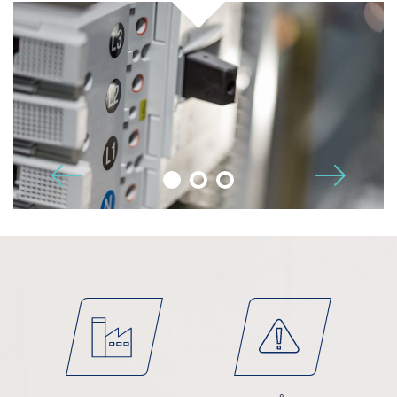
Telefon
POLSKI
E-post
Tilleggsinformasjon
🡢
🡠
Jeg godtar
personvernerklæringen