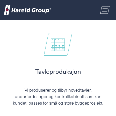
BYGG OG INDUSTRI
Velg område
MARITIM
Fornavn
HANDEL
Etternavn
Tavleproduksjon
OM OSS
Postnummer
Vi produserer og tilbyr hovedtavler,
ENGLISH
underfordelinger og kontrollkabinett som kan
kundetilpasses for små og store byggeprosjekt.
Adresse
NORSK BOKMÅL